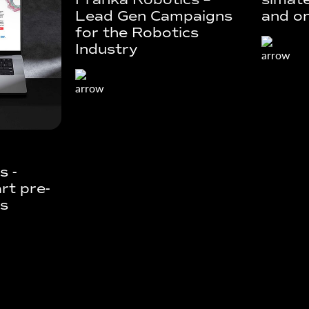
Lead Gen Campaigns
and o
for the Robotics
Industry
s -
rt pre-
es