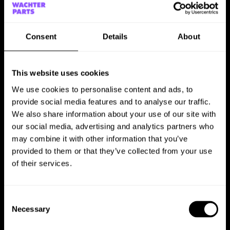
Consent
Details
About
This website uses cookies
We use cookies to personalise content and ads, to
provide social media features and to analyse our traffic.
We also share information about your use of our site with
our social media, advertising and analytics partners who
THE SOLUTION
may combine it with other information that you’ve
provided to them or that they’ve collected from your use
Es wurde ein modulares System entwickelt, das
of their services.
TestSolutions maximale Flexibilität bietet. Individuell
gestaltete Sections ermöglichen es, die Inhalte dynamisch
auf den Unterseiten zu platzieren. Die Umsetzung erfolgte
Consent
mit dem Clean Pro Theme in HubSpot. Zusätzlich wurden
Necessary
Selection
ein Blog sowie Case Studies integriert, die über
Filterfunktionen einfach durchsucht und gefunden werden